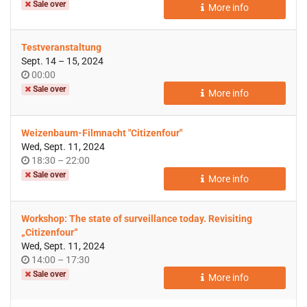
of
Sale over
More info
day
Testveranstaltung
until
Sept. 14
–
15, 2024
Time
00:00
of
Sale over
More info
day
Weizenbaum-Filmnacht "Citizenfour"
Wed, Sept. 11, 2024
Time
until
18:30
–
22:00
of
Sale over
More info
day
Workshop: The state of surveillance today. Revisiting
„Citizenfour“
Wed, Sept. 11, 2024
Time
until
14:00
–
17:30
of
Sale over
More info
day