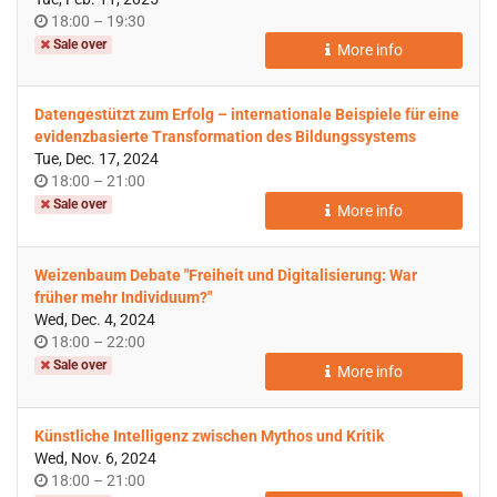
Time
until
18:00
–
19:30
of
Sale over
More info
day
Datengestützt zum Erfolg – internationale Beispiele für eine
evidenzbasierte Transformation des Bildungssystems
Tue, Dec. 17, 2024
Time
until
18:00
–
21:00
of
Sale over
More info
day
Weizenbaum Debate "Freiheit und Digitalisierung: War
früher mehr Individuum?"
Wed, Dec. 4, 2024
Time
until
18:00
–
22:00
of
Sale over
More info
day
Künstliche Intelligenz zwischen Mythos und Kritik
Wed, Nov. 6, 2024
Time
until
18:00
–
21:00