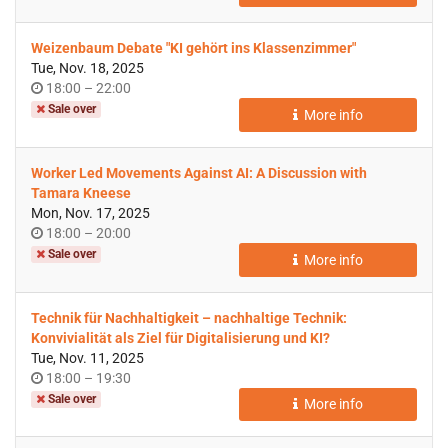
day
Weizenbaum Debate "KI gehört ins Klassenzimmer"
Tue, Nov. 18, 2025
Time
until
18:00
–
22:00
of
Sale over
More info
day
Worker Led Movements Against AI: A Discussion with
Tamara Kneese
Mon, Nov. 17, 2025
Time
until
18:00
–
20:00
of
Sale over
More info
day
Technik für Nachhaltigkeit – nachhaltige Technik:
Konvivialität als Ziel für Digitalisierung und KI?
Tue, Nov. 11, 2025
Time
until
18:00
–
19:30
of
Sale over
More info
day