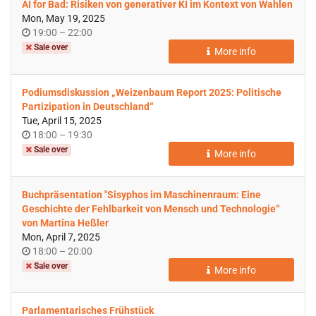
AI for Bad: Risiken von generativer KI im Kontext von Wahlen
Mon, May 19, 2025
Time
until
19:00
–
22:00
of
Sale over
More info
day
Podiumsdiskussion „Weizenbaum Report 2025: Politische
Partizipation in Deutschland“
Tue, April 15, 2025
Time
until
18:00
–
19:30
of
Sale over
More info
day
Buchpräsentation "Sisyphos im Maschinenraum: Eine
Geschichte der Fehlbarkeit von Mensch und Technologie“
von Martina Heßler
Mon, April 7, 2025
Time
until
18:00
–
20:00
of
Sale over
More info
day
Parlamentarisches Frühstück