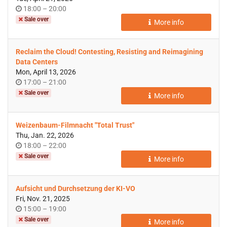
Time
until
18:00
–
20:00
of
Sale over
More info
day
Reclaim the Cloud! Contesting, Resisting and Reimagining
Data Centers
Mon, April 13, 2026
Time
until
17:00
–
21:00
of
Sale over
More info
day
Weizenbaum-Filmnacht "Total Trust"
Thu, Jan. 22, 2026
Time
until
18:00
–
22:00
of
Sale over
More info
day
Aufsicht und Durchsetzung der KI-VO
Fri, Nov. 21, 2025
Time
until
15:00
–
19:00
of
Sale over
More info