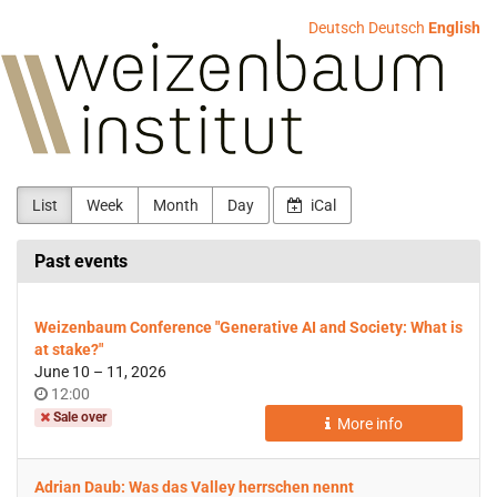
Skip to
Deutsch
Deutsch
English
main
Weizenbaum-
content
Institut
List
Week
Month
Day
iCal
Past events
Weizenbaum Conference "Generative AI and Society: What is
at stake?"
until
June 10
–
11, 2026
Time
12:00
of
Sale over
More info
day
Adrian Daub: Was das Valley herrschen nennt