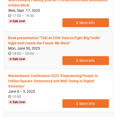
Who is Really Fueling your AI? Precarization and Resistance
in Data Work.
Wed, Sept. 17, 2025
Time
until
17:00
–
19:30
of
Sale over
More info
day
Book presentation "THE AI CON: How to Fight Big Tech's
Hype and Create the Future We Want"
Mon, June 30, 2025
Time
until
18:00
–
20:00
of
Sale over
More info
day
Weizenbaum Conference 2025 "Empowering People in
Online Spaces: Democracy and Well-being in Digital
Societies"
until
June 4
–
5, 2025
Time
10:00
of
Sale over
More info
day