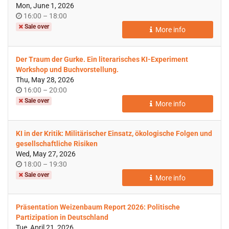
Mon, June 1, 2026
Time
until
16:00
–
18:00
of
Sale over
More info
day
Der Traum der Gurke. Ein literarisches KI-Experiment
Workshop und Buchvorstellung.
Thu, May 28, 2026
Time
until
16:00
–
20:00
of
Sale over
More info
day
KI in der Kritik: Militärischer Einsatz, ökologische Folgen und
gesellschaftliche Risiken
Wed, May 27, 2026
Time
until
18:00
–
19:30
of
Sale over
More info
day
Präsentation Weizenbaum Report 2026: Politische
Partizipation in Deutschland
Tue, April 21, 2026