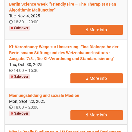
Berlin Science Week: "Friendly Fire – The Therapist as an
Algorithmic Malfunction"
Tue, Nov. 4, 2025
Time
until
18:30
–
20:00
of
Sale over
More info
day
KI-Verordnung: Wege zur Umsetzung. Eine Dialogreihe der
Bertelsmann Stiftung und des Weizenbaum-Instituts -
Ausgabe 7/8: „Die KI-Verordnung und Standardisierung“
Thu, Oct. 30, 2025
Time
until
14:00
–
15:30
of
Sale over
More info
day
Meinungsbildung und soziale Medien
Mon, Sept. 22, 2025
Time
until
18:00
–
20:00
of
Sale over
More info
day