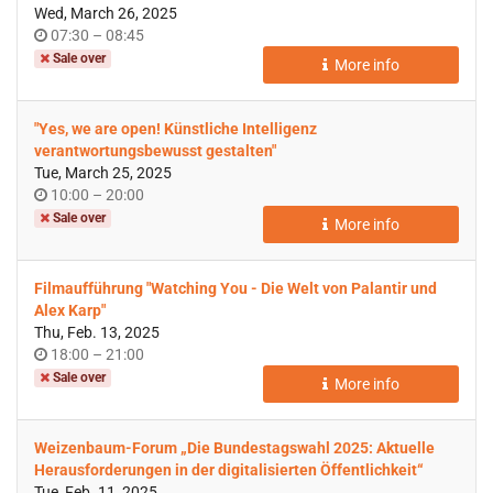
Wed, March 26, 2025
Time
until
07:30
–
08:45
of
Sale over
More info
day
"Yes, we are open! Künstliche Intelligenz
verantwortungsbewusst gestalten"
Tue, March 25, 2025
Time
until
10:00
–
20:00
of
Sale over
More info
day
Filmaufführung "Watching You - Die Welt von Palantir und
Alex Karp"
Thu, Feb. 13, 2025
Time
until
18:00
–
21:00
of
Sale over
More info
day
Weizenbaum-Forum „Die Bundestagswahl 2025: Aktuelle
Herausforderungen in der digitalisierten Öffentlichkeit“
Tue, Feb. 11, 2025