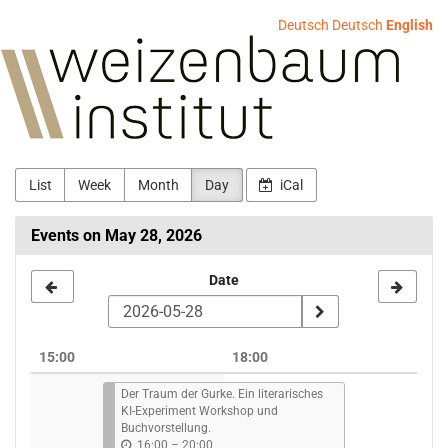
Skip to
Deutsch
Deutsch
English
main
Weizenbaum-
content
Institut
List
Week
Month
Day
iCal
Events on May 28, 2026
Select
Date
a
date
15:00
18:00
to
Der Traum der Gurke. Ein literarisches
display
KI-Experiment Workshop und
Buchvorstellung.
16:00
–
20:00